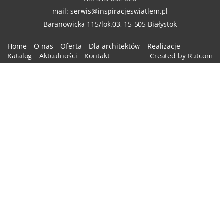
mail: serwis@inspiracjeswiatlem.pl
Baranowicka 115/lok.03, 15-505 Białystok
Home
O nas
Oferta
Dla architektów
Realizacje
Katalog
Aktualności
Kontakt
Created by Rutcom