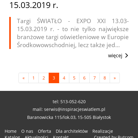
15.03.2019 r.
Targi ŚWIATŁO - EXPO XXI 13.03-
15.03.2019 r. - to nie tylko największe
branżowe targi oświetleniowe w Europie
Środkowowschodniej, lecz także jed...
więcej
«
1
2
3
4
5
6
7
8
»
tel: 513-052-620
mail: serwis@inspiracjeswiatlem.pl
Baranowicka 115/lok.03, 15-505 Białystok
Home
O nas
Oferta
Dla architektów
Realizacje
Katalog
Aktualności
Kontakt
Created by Rutcom